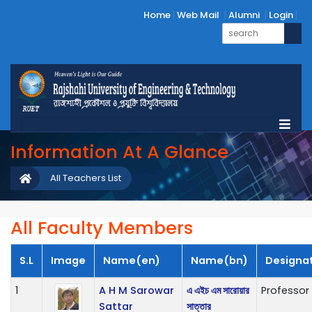
Home
Web Mail
Alumni
Login
Information At A Glance
All Teachers List
All Faculty Members
S.L
Image
Name(en)
Name(bn)
Designa
1
A H M Sarowar
এ এইচ এম সারোয়ার
Professor
Sattar
সাত্তার