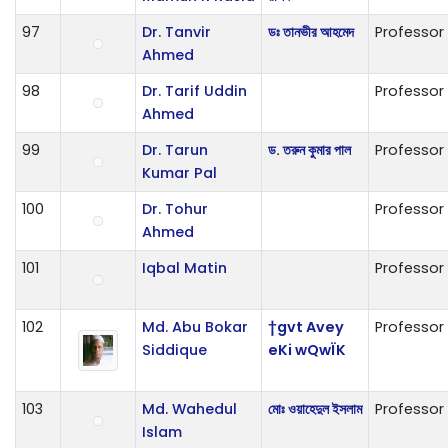
97
Dr. Tanvir
ডঃ তানভীর আহমেদ
Professor
Ahmed
98
Dr. Tarif Uddin
Professor
Ahmed
99
Dr. Tarun
ড. তরুন কুমার পাল
Professor
Kumar Pal
100
Dr. Tohur
Professor
Ahmed
101
Iqbal Matin
Professor
102
Md. Abu Bokar
†gvt Avey
Professor
Siddique
eKi wQwÏK
103
Md. Wahedul
মোঃ ওয়াহেদুল ইসলাম
Professor
Islam