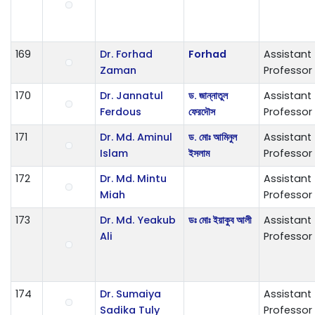
169
Dr. Forhad
Forhad
Assistant
Zaman
Professor
170
Dr. Jannatul
ড. জান্নাতুল
Assistant
Ferdous
ফেরদৌস
Professor
171
Dr. Md. Aminul
ড. মোঃ আমিনুল
Assistant
Islam
ইসলাম
Professor
172
Dr. Md. Mintu
Assistant
Miah
Professor
173
Dr. Md. Yeakub
ডঃ মোঃ ইয়াকুব আলী
Assistant
Ali
Professor
174
Dr. Sumaiya
Assistant
Sadika Tuly
Professor