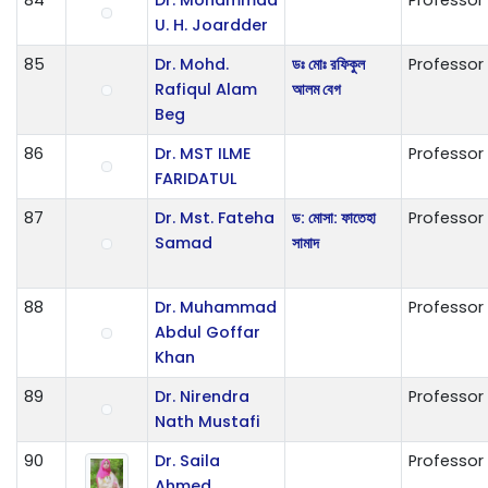
U. H. Joardder
85
Dr. Mohd.
ডঃ মোঃ রফিকুল
Professor
Rafiqul Alam
আলম বেগ
Beg
86
Dr. MST ILME
Professor
FARIDATUL
87
Dr. Mst. Fateha
ড: মোসা: ফাতেহা
Professor
Samad
সামাদ
88
Dr. Muhammad
Professor
Abdul Goffar
Khan
89
Dr. Nirendra
Professor
Nath Mustafi
90
Dr. Saila
Professor
Ahmed